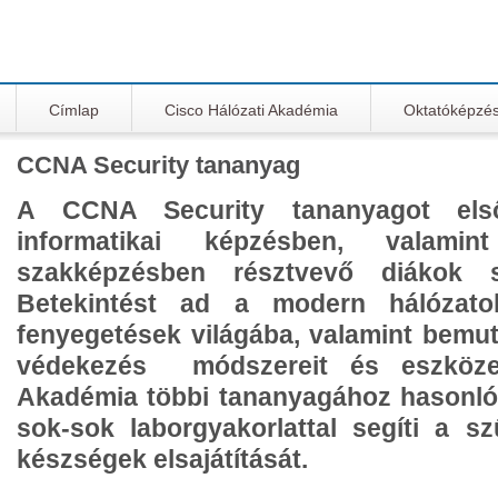
Címlap
Cisco Hálózati Akadémia
Oktatóképzé
CCNA Security tananyag
A CCNA Security tananyagot első
informatikai képzésben, valamin
szakképzésben résztvevő diákok sz
Betekintést ad a modern hálózatok
fenyegetések világába, valamint bemut
védekezés módszereit és eszközei
Akadémia többi tananyagához hasonló
sok-sok laborgyakorlattal segíti a s
készségek elsajátítását.