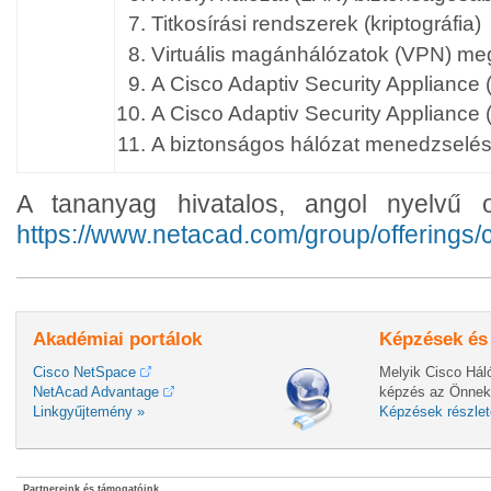
Titkosírási rendszerek (kriptográfia)
Virtuális magánhálózatok (VPN) me
A Cisco Adaptiv Security Appliance
A Cisco Adaptiv Security Appliance
A biztonságos hálózat menedzselé
A tananyag hivatalos, angol nyelvű o
https://www.netacad.com/group/offerings/
Akadémiai portálok
Képzések és
Cisco NetSpace
Melyik Cisco Hál
NetAcad Advantage
képzés az Önnek
Linkgyűjtemény »
Képzések részlet
Partnereink és támogatóink