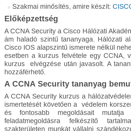
Szakmai minősítés, amire készít:
CISC
Előképzettség
A CCNA Security a Cisco Hálózati Akadémi
ám haladó szintű tananyaga. Hálózati al
Cisco IOS alapszintű ismerete nélkül nehez
esetben a kurzus felvétele egy CCNA, 
kurzus elvégzése után javasolt. A tana
hozzáférhető.
A CCNA Security tananyag bemu
A CCNA Security kurzus a hálózatvédele
ismertetését követően a védelem korszer
és fontosabb megoldásait mutatja be
feladatmegoldásra felkészítő tartal
szakterületen munkát vállalni szándékozók