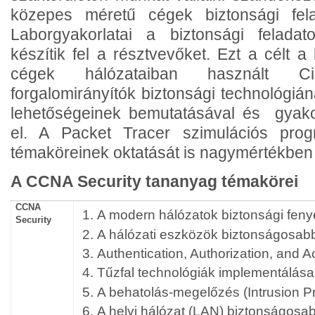
közepes méretű cégek biztonsági fela
Laborgyakorlatai a biztonsági felada
készítik fel a résztvevőket. Ezt a célt 
cégek hálózataiban használt C
forgalomirányítók biztonsági technológián
lehetőségeinek bemutatásával és gyakor
el. A Packet Tracer szimulációs pr
témaköreinek oktatását is nagymértékben
A CCNA Security tananyag témakörei
CCNA
A modern hálózatok biztonsági feny
Security
A hálózati eszközök biztonságosabb
Authentication, Authorization, and 
Tűzfal technológiák implementálása
A behatolás-megelőzés (Intrusion P
A helyi hálózat (LAN) biztonságosab