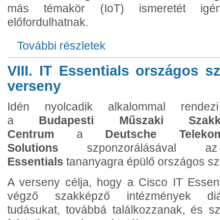
más témakör (IoT) ismeretét igén
előfordulhatnak.
További részletek
BME-Pannon-HTE NetSkills Challenge 2
VIII. IT Essentials országos 
verseny
Idén nyolcadik alkalommal rende
a
Budapesti Műszaki Szakké
Centrum
a
Deutsche Telek
Solutions
szponzorálásával
Essentials
tananyagra épülő országos sz
A verseny célja, hogy a Cisco IT Essent
végző szakképző intézmények diá
tudásukat, továbbá találkozzanak, és sz