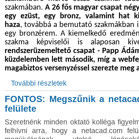
szakmában.
A 26 fős magyar csapat négy
egy ezüst, egy bronz, valamint hat k
haza
, továbbá a bemutató szakmákban is 
egy bronzérem. A kiemelkedő eredmény
szakma képviselői is alaposan ki
rendszerüzemeltető csapat - Papp Ádám
küzdelemben lett második, míg a webfe
magabiztos versenyzéssel szerezte meg 
További részletek
Magyar informatikusok kiemelkedő sike
FONTOS: Megszűnik a netacad
felülete
Szeretnénk minden oktató kolléga figyel
felhívni arra, hogy a netacad.com felü