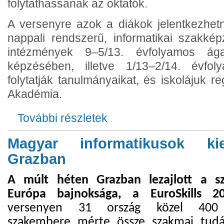
folytathassanak az oktatók.
A versenyre azok a diákok jelentkezhet
nappali rendszerű, informatikai szakkép
intézmények 9–5/13. évfolyamos ága
képzésében, illetve 1/13–2/14. évfo
folytatják tanulmányaikat, és iskolájuk r
Akadémia.
További részletek
VIII. IT Essentials országos szakmai t
Magyar informatikusok ki
Grazban
A múlt héten Grazban lezajlott a s
Európa bajnoksága, a EuroSkills 2
versenyen 31 ország közel 400 
szakembere mérte össze szakmai tudá