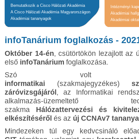
Bemutatkozik a Cisco Hálózati Akadémia
Intézményi kap
A Cisco Hálózati Akadémia Magyarországon
Akadémiai hall
Akadémiai tananyagok
Akadémiai okta
infoTanárium foglalkozás - 2021
Október 14-én
, csütörtökön lezajlott az 
első
infoTanárium
foglalkozása.
Szó volt 
informatikai
(szakmajegyzékes)
s
záróvizsgájáról
, az Informatikai rends
alkalmazás-üzemeltető tech
szakma
Hálózattervezési és kivitel
elkészítéséről
és az
új
CCNAv7 tananyag
Mindezeken túl egy kedvcsináló előad