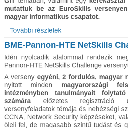
GIT
témában, valamint egy
kerekasztal
mutattuk be az EuroSkills versenyen 
magyar informatikus csapatot.
További részletek
infoTanárium foglalkozás - 2021. októbe
BME-Pannon-HTE NetSkills Cha
Idén nyolcadik alalommal rendezik m
Pannon-HTE NetSkills Challenge versenyt
A verseny
egyéni, 2 fordulós, magyar 
nyitott minden
magyarországi fels
intézményben tanulmányait folytató
számára
előzetes regisztráció 
versenyfeladatok témája és nehézségi sz
CCNA, Network Security képzéseket, val
öleli fel, de magasabb szintű tudást és