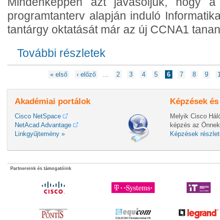
Mindenképpen azt javasoljuk, hogy a
programtanterv alapján induló Informatika
tantárgy oktatását már az új CCNA1 tana
További részletek
Megjelent az új CCNAv7 tananyag első
Oldalak
« első
‹ előző
…
2
3
4
5
6
7
8
9
Akadémiai portálok
Képzések és
Cisco NetSpace
Melyik Cisco Hál
NetAcad Advantage
képzés az Önnek
Linkgyűjtemény »
Képzések részlet
Partnereink és támogatóink