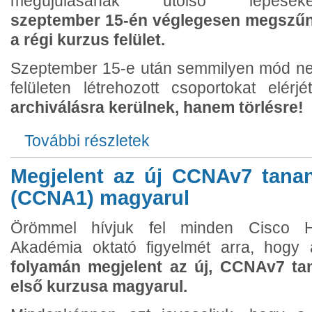
megújulásának utolsó lépéseké
szeptember 15-én véglegesen megszűn
a régi kurzus felület.
Szeptember 15-e után semmilyen mód nem
felületen létrehozott csoportokat elérj
archiválásra kerülnek, hanem törlésre!
További részletek
FONTOS: Megszűnik a netacad.com régi 
Megjelent az új CCNAv7 tana
(CCNA1) magyarul
Örömmel hívjuk fel minden Cisco Há
Akadémia oktató figyelmét arra, hogy 
folyamán megjelent az új, CCNAv7 ta
első kurzusa magyarul.